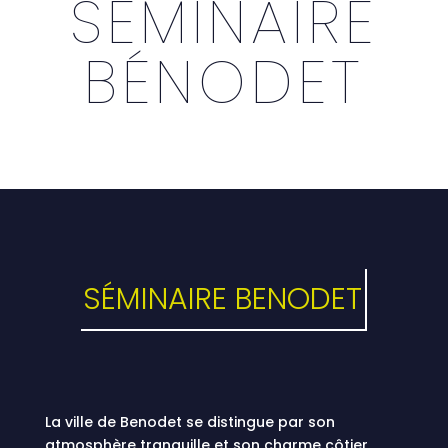
SÉMINAIRE
BÉNODET
SÉMINAIRE BENODET
La ville de Benodet se distingue par son
atmosphère tranquille et son charme côtier,